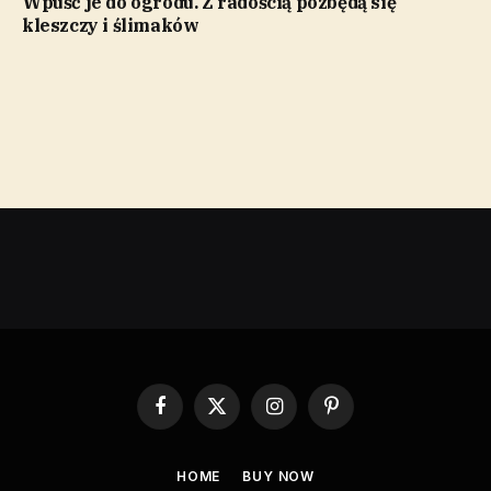
Wpuść je do ogrodu. Z radością pozbędą się
kleszczy i ślimaków
Facebook
X
Instagram
Pinterest
(Twitter)
HOME
BUY NOW