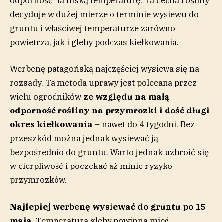
odporność na niską temperaturę. Ta cecha rośliny
decyduje w dużej mierze o terminie wysiewu do
gruntu i właściwej temperaturze zarówno
powietrza, jak i gleby podczas kiełkowania.
Werbenę patagońską najczęściej wysiewa się na
rozsady. Ta metoda uprawy jest polecana przez
wielu ogrodników
ze względu na małą
odporność rośliny na przymrozki i dość długi
okres kiełkowania
– nawet do 4 tygodni. Bez
przeszkód można jednak wysiewać ją
bezpośrednio do gruntu. Warto jednak uzbroić się
w cierpliwość i poczekać aż minie ryzyko
przymrozków.
Najlepiej werbenę wysiewać do gruntu po 15
maja
. Temperatura gleby powinna mieć