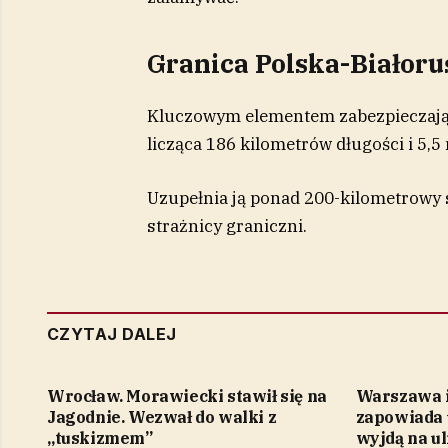
Granica Polska-Białoru
Kluczowym elementem zabezpiecza
licząca 186 kilometrów długości i 5
Uzupełnia ją ponad 200-kilometrowy 
strażnicy graniczni.
CZYTAJ DALEJ
Wrocław. Morawiecki stawił się na
Warszawa i
Jagodnie. Wezwał do walki z
zapowiada u
„tuskizmem”
wyjdą na ul