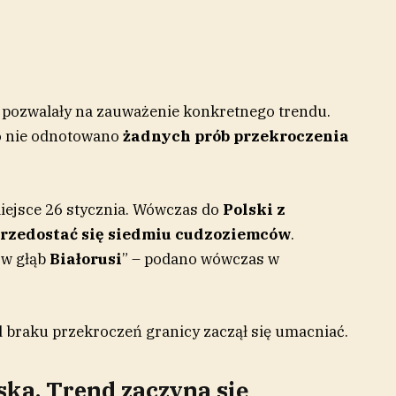
j
pozwalały na zauważenie konkretnego trendu.
go nie odnotowano
żadnych prób przekroczenia
iejsce 26 stycznia. Wówczas do
Polski z
przedostać się siedmiu cudzoziemców
.
ę w głąb
Białorusi
” – podano wówczas w
d braku przekroczeń granicy zaczął się umacniać.
ska. Trend zaczyna się