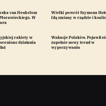
wska van Heukelom
Wielki powrót Szymona Hoł
 Morawieckiego. W
Idą zmiany w rządzie i koalic
tura
yjskiej rakiety w
Wakacje Polaków. Pojawił si
 oceniono działania
zupełnie nowy trend w
daż
wypoczywaniu