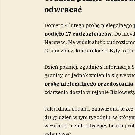
odwracać
Dopiero 4 lutego próbę nielegalnego
podjęło 17 cudzoziemców.
Do incyd
Narewce. Na widok służb cudzoziemcy 
Graniczna w komunikacie. Były to pi
Dzień później, zgodnie z informacją 
granicy, co jednak zmieniło się we wt
próbę nielegalnego przedostania s
zdarzenia doszło w rejonie Białowie
Jak jednak podano, zauważona przez 
drugi dzień w tym tygodniu, w który
wcześniej trend dotyczący braku pró
załamywać.