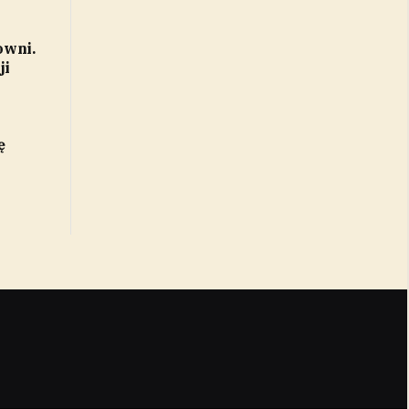
owni.
ji
ę