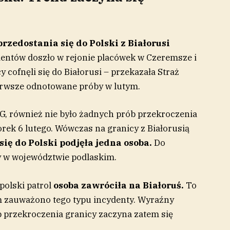
przedostania się do Polski z Białorusi
entów doszło w rejonie placówek w Czeremsze i
cofnęli się do Białorusi – przekazała Straż
erwsze odnotowane próby w lutym.
SG, również nie było żadnych prób przekroczenia
orek 6 lutego. Wówczas na granicy z Białorusią
ię do Polski podjęła jedna osoba.
Do
ży w województwie podlaskim.
polski patrol
osoba zawróciła na Białoruś.
To
m zauważono tego typu incydenty. Wyraźny
b przekroczenia granicy zaczyna zatem się