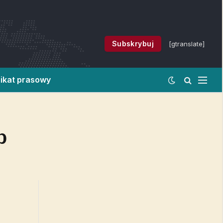
Subskrybuj
[gtranslate]
ikat prasowy
b