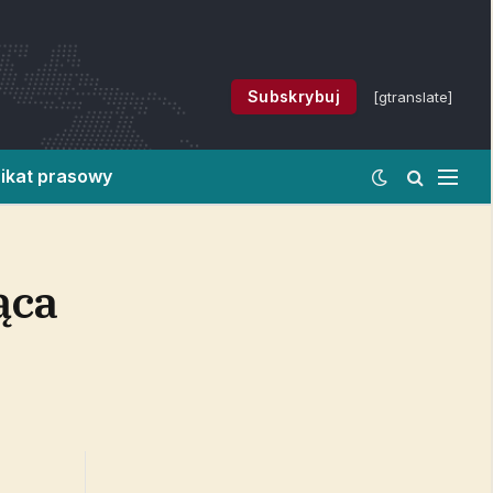
Subskrybuj
[gtranslate]
ikat prasowy
ąca