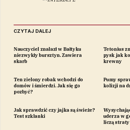
CZYTAJ DALEJ
Nauczyciel znalazł w Bałtyku
Tetonius z
niezwykły bursztyn. Zawiera
pysk jak ko
skarb
krewny
Ten zielony robak wchodzi do
Pumy sprawi
domów i śmierdzi. Jak się go
kolizji na 
pozbyć?
Jak sprawdzić czy jajka są świeże?
Wysychając
Test szklanki
uderza w g
liczą straty