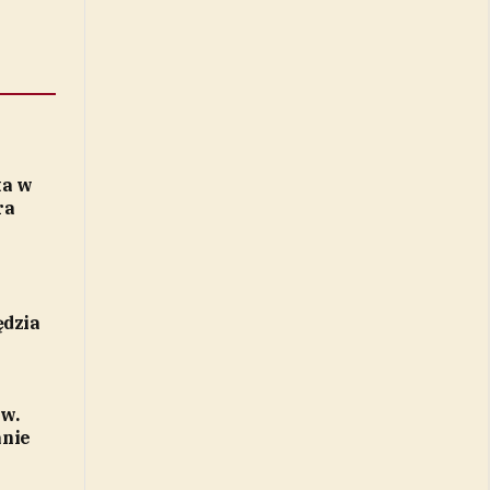
ta w
ra
ędzia
ów.
anie