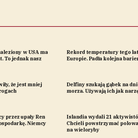
naleziony w USA ma
Rekord temperatury tego la
t. To jednak nasz
Europie. Padła kolejna barie
ły, że jest mniej
Delfiny szukają gąbek na dni
drogach
morza. Używają ich jak narz
y przez upały Ren
Islandia wydali 21 aktywist
ospodarkę. Niemcy
Chcieli powstrzymać polow
na wieloryby