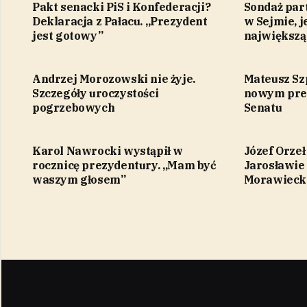
Pakt senacki PiS i Konfederacji?
Sondaż par
Deklaracja z Pałacu. „Prezydent
w Sejmie, j
jest gotowy”
największą
Andrzej Morozowski nie żyje.
Mateusz Sz
Szczegóły uroczystości
nowym prez
pogrzebowych
Senatu
Karol Nawrocki wystąpił w
Józef Orze
rocznicę prezydentury. „Mam być
Jarosławie
waszym głosem”
Morawieck