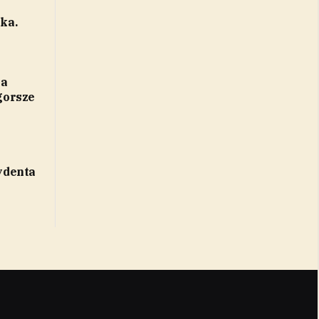
ka.
la
gorsze
ydenta