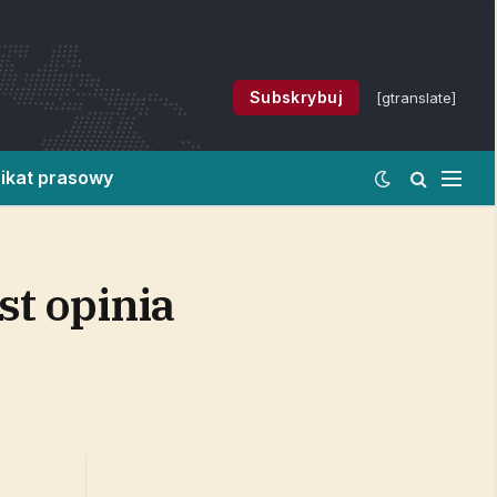
Subskrybuj
[gtranslate]
ikat prasowy
st opinia