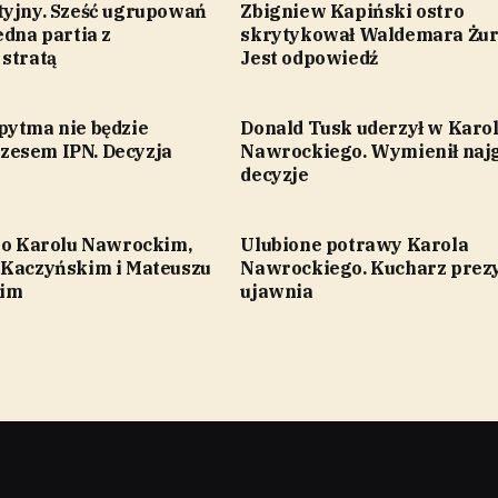
tyjny. Sześć ugrupowań
Zbigniew Kapiński ostro
edna partia z
skrytykował Waldemara Żur
 stratą
Jest odpowiedź
pytma nie będzie
Donald Tusk uderzył w Karo
esem IPN. Decyzja
Nawrockiego. Wymienił naj
decyzje
ł o Karolu Nawrockim,
Ulubione potrawy Karola
 Kaczyńskim i Mateuszu
Nawrockiego. Kucharz prez
im
ujawnia