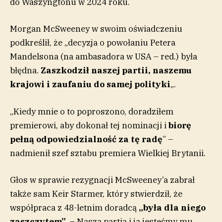
do Waszyngtonu w 2024 roku.
Morgan McSweeney w swoim oświadczeniu
podkreślił, że „decyzja o powołaniu Petera
Mandelsona (na ambasadora w USA – red.) była
błędna.
Zaszkodził naszej partii, naszemu
krajowi i zaufaniu do samej polityki
„.
„Kiedy mnie o to poproszono, doradziłem
premierowi, aby dokonał tej nominacji i
biorę
pełną odpowiedzialność za tę radę
” –
nadmienił szef sztabu premiera Wielkiej Brytanii.
Głos w sprawie rezygnacji McSweeney’a zabrał
także sam Keir Starmer, który stwierdził, że
współpraca z 48-letnim doradcą
„
była dla niego
zaszczytem”
. – Nasza partia i ja jesteśmy mu