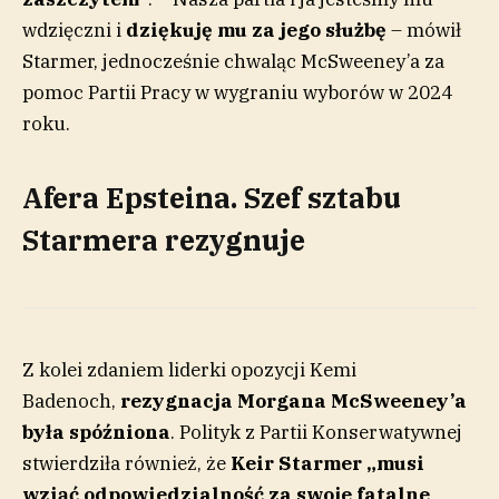
wdzięczni i
dziękuję mu za jego służbę
– mówił
Starmer, jednocześnie chwaląc McSweeney’a za
pomoc Partii Pracy w wygraniu wyborów w 2024
roku.
Afera Epsteina. Szef sztabu
Starmera rezygnuje
Z kolei zdaniem liderki opozycji Kemi
Badenoch,
rezygnacja Morgana McSweeney’a
była spóźniona
. Polityk z Partii Konserwatywnej
stwierdziła również, że
Keir Starmer „musi
wziąć odpowiedzialność za swoje fatalne