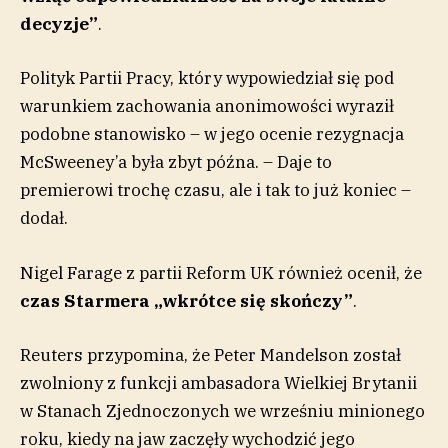
decyzje”
.
Polityk Partii Pracy, który wypowiedział się pod
warunkiem zachowania anonimowości wyraził
podobne stanowisko – w jego ocenie rezygnacja
McSweeney’a była zbyt późna. – Daje to
premierowi trochę czasu, ale i tak to już koniec –
dodał.
Nigel Farage z partii Reform UK również ocenił, że
czas Starmera „wkrótce się skończy”
.
Reuters przypomina, że Peter Mandelson został
zwolniony z funkcji ambasadora Wielkiej Brytanii
w Stanach Zjednoczonych we wrześniu minionego
roku, kiedy na jaw zaczęły wychodzić jego