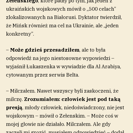
Zełenskiego
, które padły po tym, jak jeden z
ukraińskich wojskowych mówił o „500 celach”
zlokalizowanych na Białorusi. Dyktator twierdził,
że Mińsk również ma cel na Ukrainie, ale „jeden
konkretny”.
–
Może gdzieś przesadziłem
, ale to była
odpowiedź na jego niestosowne wypowiedzi –
wyjaśnił Łukaszenka w wywiadzie dla Al Arabiya,
cytowanym przez serwis Belta.
– Milczałem. Nawet wszyscy byli zaskoczeni, że
milczę.
Zrozumiałem: człowiek jest pod taką
presją
, młody człowiek, niedoświadczony, nie jest
wojskowym – mówił o Zełenskim. – Może coś w
mojej głowie nie działało. Milczałem. Ale gdy
zaczęli mi grozić, musiałem odpowiedzieć – dodał