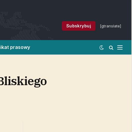
Subskrybuj
[gtranslate]
ikat prasowy
Bliskiego