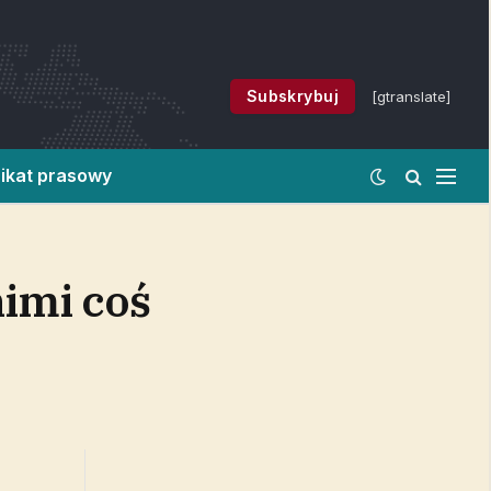
Subskrybuj
[gtranslate]
ikat prasowy
nimi coś