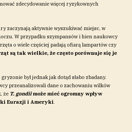
jmować zdecydowanie więcej ryzykownych
ry zaczynają aktywnie wyszukiwać miejsc, w
moczu. W przypadku szympansów i hien naukowcy
zęta o wiele częściej padają ofiarą lampartów czy
t są tak wielkie, że często porównuje się je
 gryzonie był jednak jak dotąd słabo zbadany.
cy przeanalizowali dane o zachowaniu wilków
k, że
T. gondii
może mieć ogromny wpływ
ki Eurazji i Ameryki
.