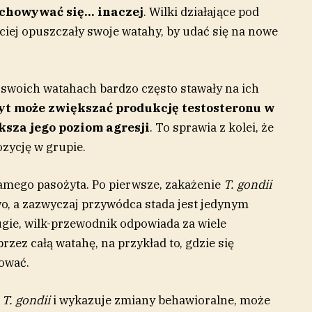
achowywać się… inaczej
. Wilki działające pod
iej opuszczały swoje watahy, by udać się na nowe
w swoich watahach bardzo często stawały na ich
żyt może zwiększać produkcję testosteronu w
ksza jego poziom agresji
. To sprawia z kolei, że
ozycję w grupie.
 samego pasożyta. Po pierwsze, zakażenie
T. gondii
, a zazwyczaj przywódca stada jest jedynym
ugie, wilk-przewodnik odpowiada za wiele
ez całą watahę, na przykład to, gdzie się
lować.
y
T. gondii
i wykazuje zmiany behawioralne, może