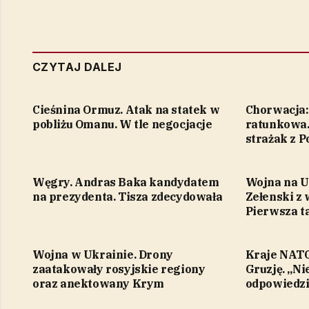
CZYTAJ DALEJ
Cieśnina Ormuz. Atak na statek w
Chorwacja:
pobliżu Omanu. W tle negocjacje
ratunkowa.
strażak z P
Węgry. Andras Baka kandydatem
Wojna na U
na prezydenta. Tisza zdecydowała
Zełenski z 
Pierwsza t
Wojna w Ukrainie. Drony
Kraje NATO 
zaatakowały rosyjskie regiony
Gruzję. „Ni
oraz anektowany Krym
odpowiedzi