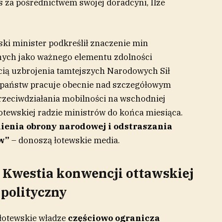
 za pośrednictwem swojej doradcyni, Ilze
ski minister
podkreślił znaczenie min
nych jako ważnego elementu zdolności
ścią uzbrojenia tamtejszych Narodowych Sił
h państw pracuje obecnie nad szczegółowym
zeciwdziałania mobilności na wschodniej
łotewskiej radzie ministrów do końca miesiąca.
enia obrony narodowej i odstraszania
ów”
– donoszą łotewskie media.
 Kwestia konwencji ottawskiej
polityczny
łotewskie władze
częściowo ogranicza