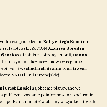
dwudniowe posiedzenie
Bałtyckiego Komitetu
m szefa łotewskiego MON
Andrisa Sprudsa
,
ušauskasa
i ministra obrony Estonii,
Hanno
tia utrzymania bezpieczeństwa w regionie
zbrojnych i
wschodnich granic tych trzech
cami NATO i Unii Europejskiej.
nia mobilności
są obecnie planowane we
nia publiczna zostanie poinformowana o ochronie
 po spotkaniu ministrów obrony wszystkich trzech