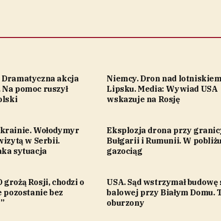
 Dramatyczna akcja
Niemcy. Dron nad lotniskie
 Na pomoc ruszył
Lipsku. Media: Wywiad USA
olski
wskazuje na Rosję
krainie. Wołodymyr
Eksplozja drona przy granic
wizytą w Serbii.
Bułgarii i Rumunii. W pobliż
aka sytuacja
gazociąg
grożą Rosji, chodzi o
USA. Sąd wstrzymał budowę 
e pozostanie bez
balowej przy Białym Domu.
”
oburzony