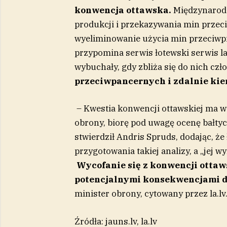
konwencja ottawska.
Międzynarodo
produkcji i przekazywania min przec
wyeliminowanie użycia min przeciwpi
przypomina serwis łotewski serwis la
wybuchały, gdy zbliża się do nich cz
przeciwpancernych i zdalnie ki
– Kwestia konwencji ottawskiej ma w
obrony, biorę pod uwagę ocenę bałty
stwierdził Andris Spruds, dodając, że
przygotowania takiej analizy, a „jej w
Wycofanie się z konwencji ottaws
potencjalnymi konsekwencjami d
minister obrony, cytowany przez la.lv
Źródła: jauns.lv, la.lv