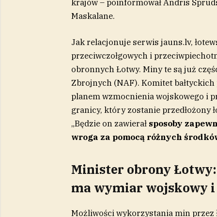
krajów – poinformował Andris Sprūds
Maskalane.
Jak relacjonuje serwis jauns.lv, łotew
przeciwczołgowych i przeciwpiechot
obronnych Łotwy. Miny te są już czę
Zbrojnych (NAF). Komitet bałtyckic
planem wzmocnienia wojskowego i pr
granicy, który zostanie przedłożony 
„Będzie on zawierał
sposoby zapewni
wroga za pomocą różnych środk
Minister obrony Łotwy:
ma wymiar wojskowy i 
Możliwości wykorzystania min przez 