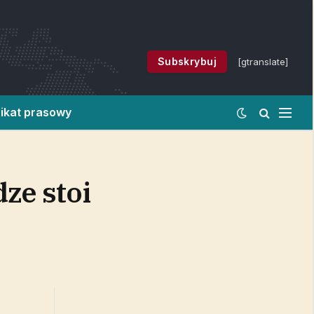
Subskrybuj
[gtranslate]
ikat prasowy
ze stoi