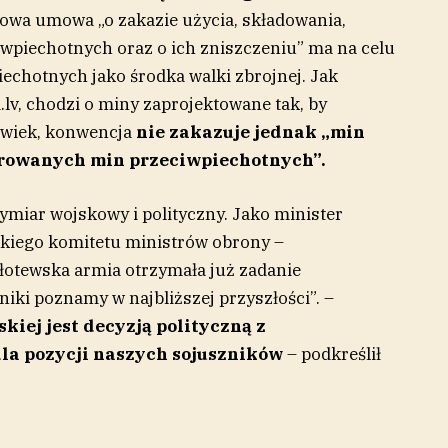
wa umowa „o zakazie użycia, składowania,
iwpiechotnych oraz o ich zniszczeniu” ma na celu
echotnych jako środka walki zbrojnej. Jak
.lv, chodzi o miny zaprojektowane tak, by
łowiek, konwencja
nie zakazuje jednak „min
erowanych min przeciwpiechotnych”.
ymiar wojskowy i polityczny. Jako minister
ckiego komitetu ministrów obrony –
 łotewska armia otrzymała już zadanie
yniki poznamy w najbliższej przyszłości”. –
kiej jest decyzją polityczną z
la pozycji naszych sojuszników
– podkreślił
.