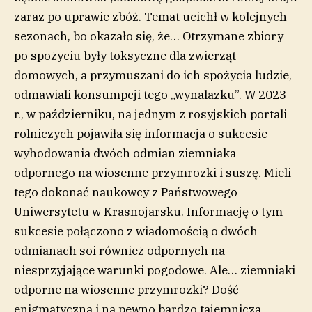
zaraz po uprawie zbóż. Temat ucichł w kolejnych
sezonach, bo okazało się, że… Otrzymane zbiory
po spożyciu były toksyczne dla zwierząt
domowych, a przymuszani do ich spożycia ludzie,
odmawiali konsumpcji tego „wynalazku”. W 2023
r., w październiku, na jednym z rosyjskich portali
rolniczych pojawiła się informacja o sukcesie
wyhodowania dwóch odmian ziemniaka
odpornego na wiosenne przymrozki i suszę. Mieli
tego dokonać naukowcy z Państwowego
Uniwersytetu w Krasnojarsku. Informację o tym
sukcesie połączono z wiadomością o dwóch
odmianach soi również odpornych na
niesprzyjające warunki pogodowe. Ale… ziemniaki
odporne na wiosenne przymrozki? Dość
enigmatyczna i na pewno bardzo tajemnicza