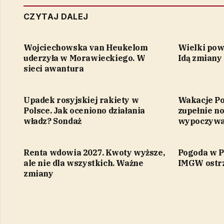
CZYTAJ DALEJ
Wojciechowska van Heukelom
Wielki pow
uderzyła w Morawieckiego. W
Idą zmiany 
sieci awantura
Upadek rosyjskiej rakiety w
Wakacje Po
Polsce. Jak oceniono działania
zupełnie n
władz? Sondaż
wypoczywa
Renta wdowia 2027. Kwoty wyższe,
Pogoda w Po
ale nie dla wszystkich. Ważne
IMGW ostrz
zmiany