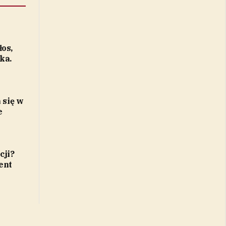
łos,
ka.
się w
e
cji?
ent