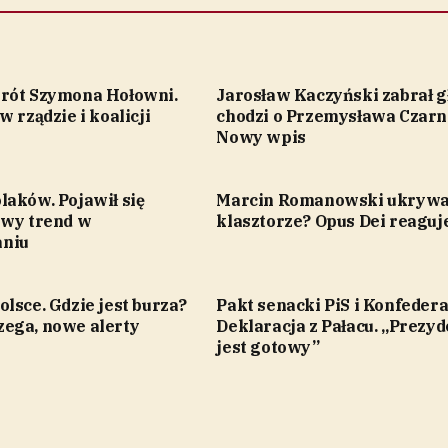
rót Szymona Hołowni.
Jarosław Kaczyński zabrał g
w rządzie i koalicji
chodzi o Przemysława Czarn
Nowy wpis
laków. Pojawił się
Marcin Romanowski ukrywa 
owy trend w
klasztorze? Opus Dei reaguj
niu
lsce. Gdzie jest burza?
Pakt senacki PiS i Konfedera
ega, nowe alerty
Deklaracja z Pałacu. „Prezyd
jest gotowy”