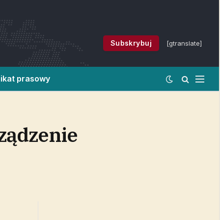
Subskrybuj
[gtranslate]
ikat prasowy
ządzenie