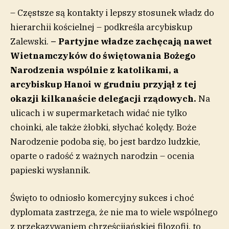
– Częstsze są kontakty i lepszy stosunek władz do
hierarchii kościelnej – podkreśla arcybiskup
Zalewski.
– Partyjne władze zachęcają nawet
Wietnamczyków do świętowania Bożego
Narodzenia wspólnie z katolikami,
a
a
rcybiskup Hanoi w grudniu
przyjął
z tej
okazji kilkanaście delegacji rządowych.
Na
ulicach i w supermarketach widać nie tylko
choinki, ale także żłobki, słychać kolędy. Boże
Narodzenie podoba się, bo jest bardzo ludzkie,
oparte o radość z ważnych narodzin – ocenia
papieski wysłannik.
Święto to odniosło komercyjny sukces i choć
dyplomata zastrzega, że nie ma to wiele wspólnego
z przekazywaniem chrześcijańskiej filozofii, to