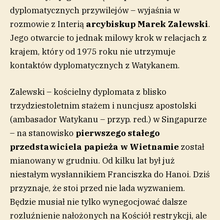
dyplomatycznych przywilejów – wyjaśnia w
rozmowie z Interią
arcybiskup Marek Zalewski
.
Jego otwarcie to jednak milowy krok w relacjach z
krajem, który od 1975 roku nie utrzymuje
kontaktów dyplomatycznych z Watykanem.
Zalewski – kościelny dyplomata z blisko
trzydziestoletnim stażem i nuncjusz apostolski
(ambasador Watykanu – przyp. red.) w Singapurze
– na stanowisko
pierwszego stałego
przedstawiciela papieża w Wietnamie
został
mianowany w grudniu. Od kilku lat był już
niestałym wysłannikiem Franciszka do Hanoi. Dziś
przyznaje, że stoi przed nie lada wyzwaniem.
Będzie musiał nie tylko wynegocjować dalsze
rozluźnienie nałożonych na Kościół restrykcji, ale