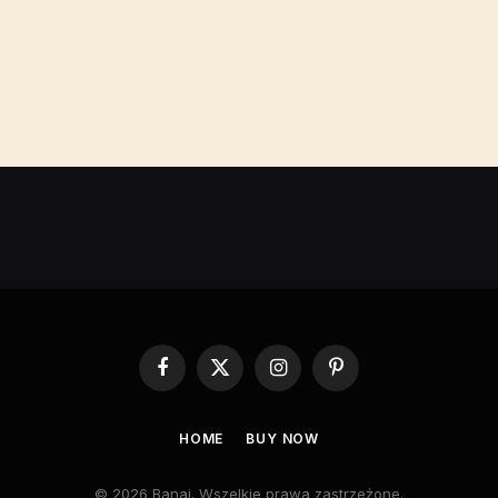
Facebook
X
Instagram
Pinterest
(Twitter)
HOME
BUY NOW
© 2026 Banai. Wszelkie prawa zastrzeżone.