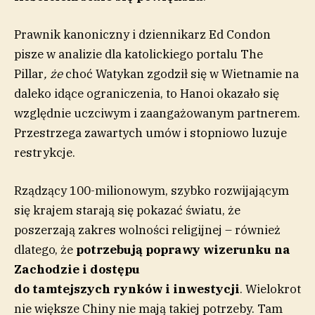
Prawnik kanoniczny i dziennikarz Ed Condon
pisze w analizie dla katolickiego portalu The
Pillar
,
że
choć
Watykan zgodził się w Wietnamie na
daleko idące ograniczenia, to Hanoi okazało się
względnie uczciwym i zaangażowanym partnerem.
Przestrzega zawartych umów i stopniowo luzuje
restrykcje.
Rządzący 100-milionowym, szybko rozwijającym
się krajem starają się pokazać światu, że
poszerzają zakres wolności religijnej – również
dlatego, że
potrzebują poprawy wizerunku
na
Zachodzie
i dostępu
do
tamtejszych
rynków
i
inwestycji
. Wielokrot
nie większe Chiny nie mają takiej potrzeby. Tam