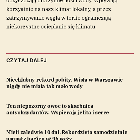
oczyszczają olbrzymie ilości wody. Wpływają
korzystnie na nasz klimat lokalny, a przez
zatrzymywanie węgla w torfie ograniczają
niekorzystne ocieplanie się klimatu.
CZYTAJ DALEJ
Niechlubny rekord pobity. Wisła w Warszawie
nigdy nie miała tak mało wody
Ten niepozorny owoc to skarbnica
antyoksydantów. Wspierają jelita i serce
Mieli zaledwie 10 dni. Rekordzista samodzielnie
usunął z bagien aż 96 węży